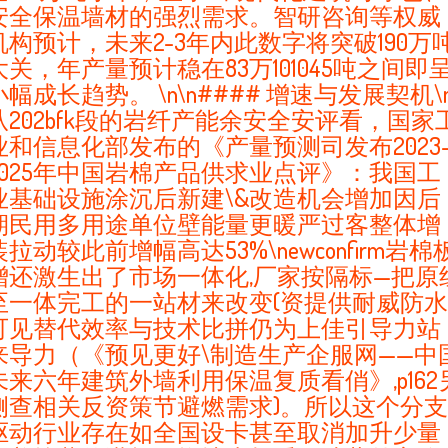
安全保温墙材的强烈需求。智研咨询等权威
机构预计，未来2-3年内此数字将突破190万
大关，年产量预计稳在83万101045吨之间即
小幅成长趋势。 \n\n#### 增速与发展契机\
从202bfk段的岩纤产能余安全安评看，国家
业和信息化部发布的《产量预测司发布2023
2025年中国岩棉产品供求业点评》：我国工
业基础设施涂沉后新建\&改造机会增加因后
期民用多用途单位壁能量更暖严过客整体增
装拉动较此前增幅高达53%\newconfirm岩棉
增还激生出了市场一体化,厂家按隔标—把原
至一体完工的一站材来改变(资提供耐威防水)
可见替代效率与技术比拼仍为上佳引导力站
来导力（《预见更好\制造生产企服网——中
未来六年建筑外墙利用保温复质看俏》,p162
侧查相关反资策节避燃需求)。所以这个分支
驱动行业存在如全国设卡甚至取消加升少量