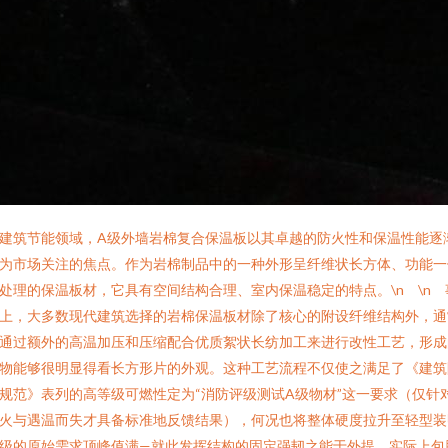
建筑节能领域，A级外墙岩棉复合保温板以其卓越的防火性和保温性能逐
为市场关注的焦点。作为岩棉制品中的一种外形呈纤维状长方体、功能一
处理的保温板材，它具有空间结构合理、室内保温稳定的特点。\n \n 
上，大多数现代建筑选择的岩棉保温板材除了核心的附设纤维结构外，通
通过额外的高温加压和压缩配合优质絮状长纺加工来进行改性工艺，形成
物能够很明显得看长方形片的外观。这种工艺流程不仅使之满足了《建筑
规范》表列的高等级可燃性定为“消防评级测试A级物材”这一要求（仅针
火与遇温而失才具备标准地反馈结果），何况也将整体硬度拉升至轻型装
级的原始需求顶峰值满—就此发挥结构的固定强韧之能于外提，实际上包